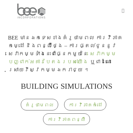
Skip
to
sea
main
content
BEE មានឯកទេសខាងគំរូថាមពល ការវិភាគ
កម្ដៅ និងពន្លឺថ្ងៃ – ការផ្តល់ជូននូវ
សេវាកម្មទាំងនេះជាផ្នែកមួយនៃ
សេវាកម្ម
បញ្ជាក់អគារបៃតងរបស់យើង
ឬជាដំណោះ
ស្រាយវិស្វកម្មឯករាជ្យ ។
BUILDING SIMULATIONS
គំរូថាមពល
ការវិភាគកំដៅ
ការវិភាគពន្លឺ