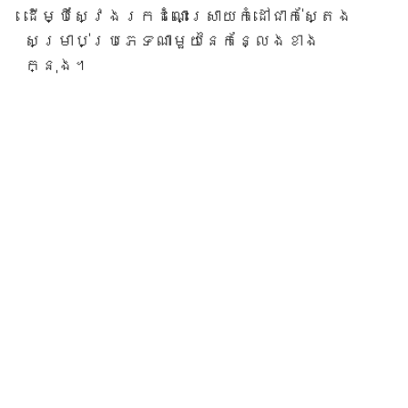
ដើម្បីស្វែងរកដំណោះស្រាយកំដៅជាក់ស្តែង
សម្រាប់ប្រភេទណាមួយនៃកន្លែងខាង
ក្នុង។