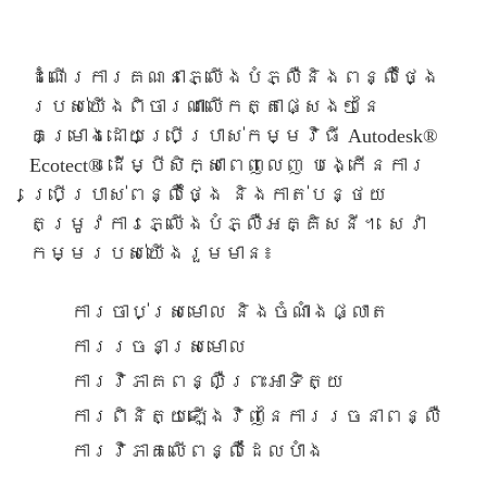
ដំណើរការគណនាភ្លើងបំភ្លឺនិងពន្លឺថ្ងៃ
របស់យើងពិចារណាលើកត្តាផ្សេងៗនៃ
គម្រោងដោយប្រើប្រាស់កម្មវិធី Autodesk®
Ecotect® ដើម្បីសិក្សាពេញលេញ បង្កើនការ
ប្រើប្រាស់ពន្លឺថ្ងៃ និងកាត់បន្ថយ
តម្រូវការភ្លើងបំភ្លឺអគ្គិសនី។ សេវា
កម្មរបស់យើងរួមមាន៖
ការចាប់ស្រមោល និងចំណាំងផ្លាត
ការរចនាស្រមោល
ការវិភាគពន្លឺព្រះអាទិត្យ
ការពិនិត្យឡើងវិញនៃការរចនាពន្លឺ
ការវិភាគលើពន្លឺដែលបាំង