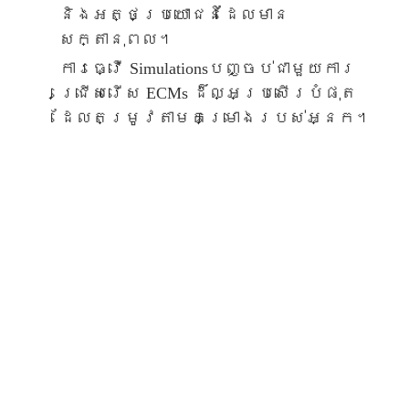
និងអត្ថប្រយោជន៍ដែលមាន
សក្តានុពល។
ការធ្វើ Simulationsបញ្ចប់ជាមួយការ
ជ្រើសរើស ECMs ដ៏ល្អប្រសើរបំផុត
ដែលតម្រូវតាមគម្រោងរបស់អ្នក។