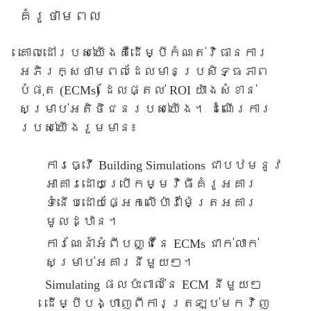
គំរូថាមពល
គោលដៅរបស់យើងគឺដើម្បីកំណត់វិធានការ
អភិរក្សថាមពលដែលមានប្រសិទ្ធភាព
បំផុត (ECMs) ដែលផ្តល់ ROI យ៉ាងសំខាន់
សម្រាប់អតិថិជនរបស់យើង។ ដំណើរការ
របស់យើងរួមមាន៖
ការធ្វើ Building Simulations ជាបឋមនូវ
អាគារដោយប្រើកម្មវិធីគំរូអគារ
ទំនើបដោយផ្អែកលើប៉ារ៉ាម៉ែត្រអគារ
មូលដ្ឋាន។
ការណែនាំអំពីបញ្ជីនៃ ECMs ជាក់លាក់
សម្រាប់អគារនីមួយៗ។
Simulating ផលប៉ះពាល់នៃ ECM នីមួយៗ
ដើម្បីបង្ហាញពីការត្រឡប់មកវិញ