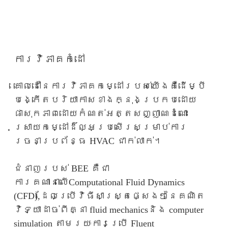
ការវិភាគកំដៅ
គោលដៅនៃការវិភាគកម្ដៅរបស់យើងគឺដើម្បី
បង្កើតបរិយាកាសខាងក្នុងប្រកបដោយ
ផាសុកភាពដោយកំណត់អត្តសញ្ញាណដំណោះ
ស្រាយកម្ដៅដ៏ល្អប្រសើរសម្រាប់ការ
រចនាប្រព័ន្ធ HVAC ជាក់លាក់។
ជំនាញរបស់ BEE គឺជា
ការគណានាលើComputational Fluid Dynamics
(CFD),ដែលប្រើវិធីសាស្រ្តផ្សេងៗនៃគណិត
វិទ្យាដាច់ពីគ្នា fluid mechanicsនិង computer
simulation តាមរយៈការប្រើ Fluent