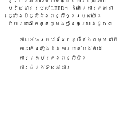
នូវការអនុលោមតាមស្តង់ដារគុណភាព
បរិស្ថានរបស់ LEED។ ដំណើរការគណនា
ភ្លើងបំភ្លឺនិងពន្លឺថ្ងៃរបស់យើង
ពិចារណាលើកត្តាផ្សេងៗនៃគម្រោងដូចជា
ភាពអាចរកបាននៃពន្លឺថ្ងៃធម្មជាតិ
ការកើនឡើងនិងការបាត់បង់កំដៅ
ការគ្រប់គ្រងពន្លឺចាំង
ការតំរង់ទិសអាគារ