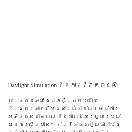
Daylight Simulation និងការវិភាគពន្លឺ
ការរចនាភ្លើងបំភ្លឺប្រកបដោយ
និរន្តរភាពគឺមានសារៈសំខាន់សម្រាប់ការ
អភិរក្សថាមពល និងភាពងាយស្រួលរបស់
អ្នកប្រើប្រាស់។ ការវិភាគនេះជួយធានាបាន