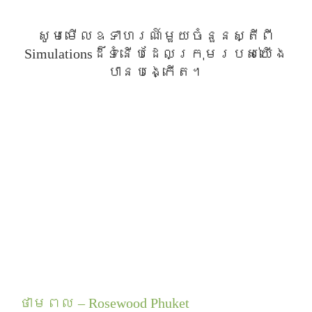
សូមមើលឧទាហរណ៍មួយចំនួនស្តីពី
Simulationsដ៏ទំនើបដែលក្រុមរបស់យើង
បានបង្កើត។
ថាមពល – Rosewood Phuket